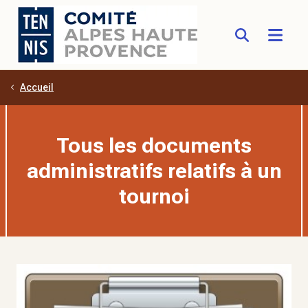
Accueil
Aller au contenu principal
Tous les documents
administratifs relatifs à un
tournoi